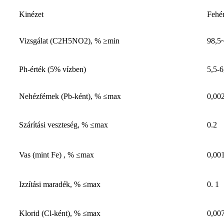
Kinézet
Fehér
Vizsgálat (C2H5NO2), % ≥min
98,5
Ph-érték (5% vízben)
5,5-6
Nehézfémek (Pb-ként), % ≤max
0,00
Szárítási veszteség, % ≤max
0.2
Vas (mint Fe) , % ≤max
0,00
Izzítási maradék, % ≤max
0. 1
Klorid (Cl-ként), % ≤max
0,00