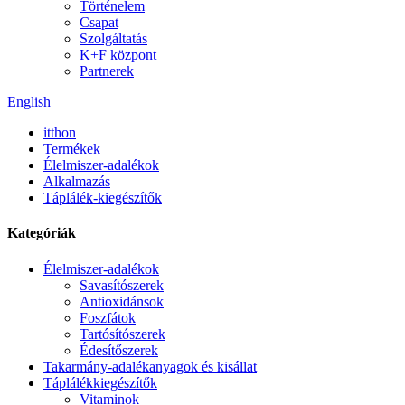
Történelem
Csapat
Szolgáltatás
K+F központ
Partnerek
English
itthon
Termékek
Élelmiszer-adalékok
Alkalmazás
Táplálék-kiegészítők
Kategóriák
Élelmiszer-adalékok
Savasítószerek
Antioxidánsok
Foszfátok
Tartósítószerek
Édesítőszerek
Takarmány-adalékanyagok és kisállat
Táplálékkiegészítők
Vitaminok