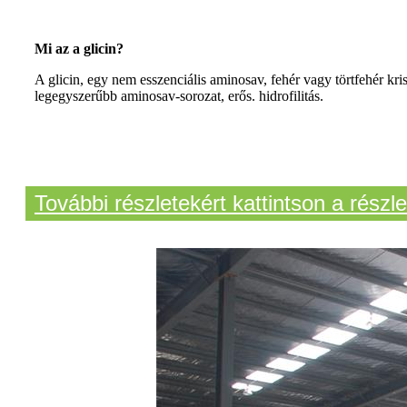
Mi az a glicin?
A glicin, egy nem esszenciális aminosav, fehér vagy törtfehér kri
legegyszerűbb aminosav-sorozat, erős. hidrofilitás.
További részletekért kattintson a részl