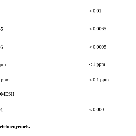
＜0,01
＜0,0065
65
＜0.0005
05
＜1 ppm
ppm
1 ppm
＜0,1 ppm
80MESH
＜0.0001
01
etelményeinek.