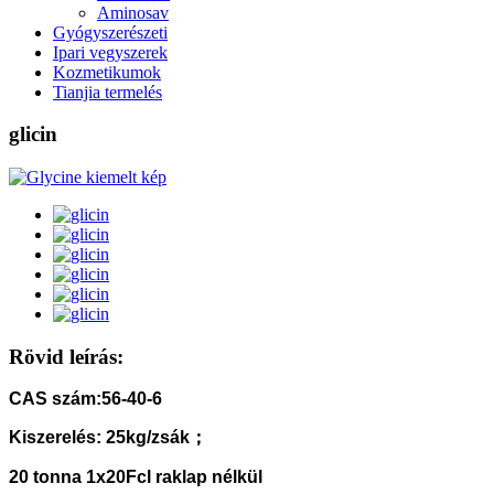
Aminosav
Gyógyszerészeti
Ipari vegyszerek
Kozmetikumok
Tianjia termelés
glicin
Rövid leírás:
CAS szám:
56-40-6
Kiszerelés: 25kg/zsák；
20 tonna 1x20Fcl raklap nélkül