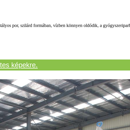
stályos por, szilárd formában, vízben könnyen oldódik, a gyógyszeriparb
etes képekre.