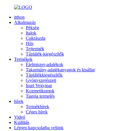
itthon
Alkalmazás
Pékség
Italok
Cukrászda
Hús
Tejtermék
Táplálék-kiegészítők
Termékek
Élelmiszer-adalékok
Takarmány-adalékanyagok és kisállat
Táplálékkiegészítők
Gyógyszerészeti
Ipari Vegyipar
Kozmetikumok
Tianjia termelés
hírek
Termékhírek
Céges hírek
Videó
Kiállítás
Lépjen kapcsolatba velünk