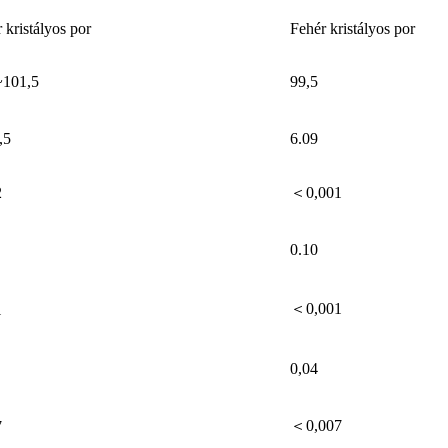
 kristályos por
Fehér kristályos por
~101,5
99,5
,5
6.09
2
＜0,001
0.10
＜0,001
1
0,04
＜0,007
7