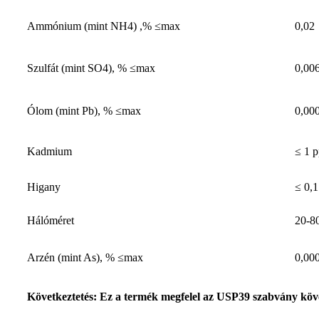
Ammónium (mint NH4) ,% ≤max
0,02
Szulfát (mint SO4), % ≤max
0,00
Ólom (mint Pb), % ≤max
0,00
Kadmium
≤ 1 
Higany
≤ 0,
Hálóméret
20-
Arzén (mint As), % ≤max
0,00
Következtetés: Ez a termék megfelel az USP39 szabvány köv