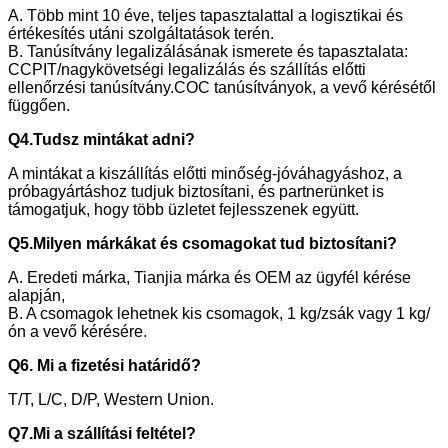
A. Több mint 10 éve, teljes tapasztalattal a logisztikai és
értékesítés utáni szolgáltatások terén.
B. Tanúsítvány legalizálásának ismerete és tapasztalata:
CCPIT/nagykövetségi legalizálás és szállítás előtti
ellenőrzési tanúsítvány.COC tanúsítványok, a vevő kérésétől
függően.
Q4.Tudsz mintákat adni?
A mintákat a kiszállítás előtti minőség-jóváhagyáshoz, a
próbagyártáshoz tudjuk biztosítani, és partnerünket is
támogatjuk, hogy több üzletet fejlesszenek együtt.
Q5.Milyen márkákat és csomagokat tud biztosítani?
A. Eredeti márka, Tianjia márka és OEM az ügyfél kérése
alapján,
B. A csomagok lehetnek kis csomagok, 1 kg/zsák vagy 1 kg/
ón a vevő kérésére.
Q6. Mi a fizetési határidő?
T/T, L/C, D/P, Western Union.
Q7.Mi a szállítási feltétel?