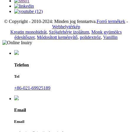
© Copyright - 2010-2024: Minden jog fenntartva.
Forró termékek
-
Webhelytérkép
Kreatin monohidrát
,
Szójafehérje izolátum
,
Monk gyümölcs
édesítőszer
,
Módosított keményítő
,
polidextróz
,
Vanillin
Telefon
Tel
+86-021-69925189
Email
Email