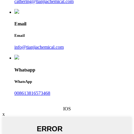
cathering@tianjiachemical.com
Email
Email
info@tianjiachemical.com
Whatsapp
WhatsApp
008613816573468
IOS
x