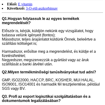
Előző:
E vitamin
Következő:
3-O-etil-aszkorbinsav
Q1.Hogyan folytassuk le az egyes termékek
megrendelését?
Először is, kérjük, küldjön nekünk egy vizsgálatot, hogy
tudassa velünk igényeit (fontos);
Másodszor, teljes árajánlatot küldünk Önnek, beleértve a
szállítási költséget is;
Harmadszor, erősítse meg a megrendelést, és küldje el a
fizetést/letétet;
Negyedszer, megszervezzük a gyártást vagy az áruk
szállítását a banki átvétel után.
Q2.Milyen termékminőségi tanúsítványokat tud adni?
GMP, ISO22000, HACCP, BRC, KOSHER, MUI HALAL,
ISO9001, ISO14001 és harmadik fél tesztjelentése, például
SGS vagy BV.
Q3. Profi az export logisztikai szolgáltatásban és a
dokumentumok legalizálásában?