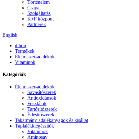
Történelem
Csapat
Szolgáltatás
K+F központ
Partnerek
English
itthon
Termékek
Élelmiszer-adalékok
Vitaminok
Kategóriák
Élelmiszer-adalékok
Savasítószerek
Antioxidánsok
Foszfátok
Tartósítószerek
Édesítőszerek
Takarmány-adalékanyagok és kisállat
Táplálékkiegészítők
Vitaminok
Aminosav