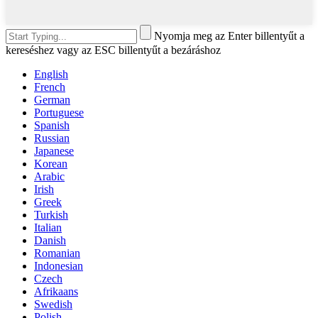
Nyomja meg az Enter billentyűt a
kereséshez vagy az ESC billentyűt a bezáráshoz
English
French
German
Portuguese
Spanish
Russian
Japanese
Korean
Arabic
Irish
Greek
Turkish
Italian
Danish
Romanian
Indonesian
Czech
Afrikaans
Swedish
Polish