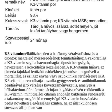
termék név
K3-vitamin por
Kinézet
fehér por
Leírás
98%
Kulcsszavak
K3-vitamin por; K3-vitamin MSB; menadion
Tárolja hűvös, száraz, sötét helyen, jól
Tárolás
lezárt tartályban vagy hengerben.
Szavatossági
24 hónap
idő
K3 vitamin
nélkülözhetetlen a hatékony véralvadáshoz és a
csontok megfelelő meszesedésének fenntartásához.Gyakorlatilag
a K3-vitamin segít a haemorrhagiás típusú betegségek,
nevezetesen a kokcidiózis kezelésében.A K3-vitamin hiánya az
eimeria fajokkal fertőzött csirkékben jelentősen megnöveli a
mortalitást, és ez igaz enyhe vagy szubklinikai fertőzésekre is.A
K3-vitamin orvosolhatja a szulfa-gyógyszerek és antibiotikumok
beadásával járó vérzéses következményeket is, amelyek a
bélbaktérium-flóra fermentációjának gátlása révén csökkentik a
K3-vitamin, mint családi citamin endogén bakteriális rendszerét,
a takarmány megfelelő mennyiségű K3-vitamin hozzáadása
pedig növelheti a egészséges szinten, ha az állat különösen
stresszes állapotban van