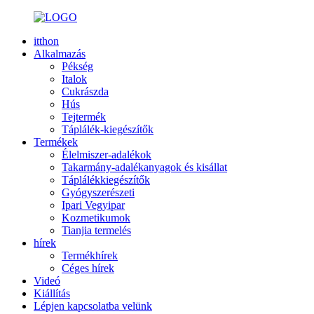
itthon
Alkalmazás
Pékség
Italok
Cukrászda
Hús
Tejtermék
Táplálék-kiegészítők
Termékek
Élelmiszer-adalékok
Takarmány-adalékanyagok és kisállat
Táplálékkiegészítők
Gyógyszerészeti
Ipari Vegyipar
Kozmetikumok
Tianjia termelés
hírek
Termékhírek
Céges hírek
Videó
Kiállítás
Lépjen kapcsolatba velünk