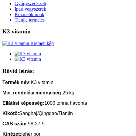
Gyógyszerészeti
Ipari vegyszerek
Kozmetikumok
Tianjia termelés
K3 vitamin
Rövid leírás:
Termék név:
K3 vitamin
Min. rendelési mennyiség:
25 kg
Ellátási képesség:
1000 tonna havonta
Kikötő:
Sanghaj/Qingdao/Tianjin
CAS szám:
58-27-5
Kinézet:
fehér por