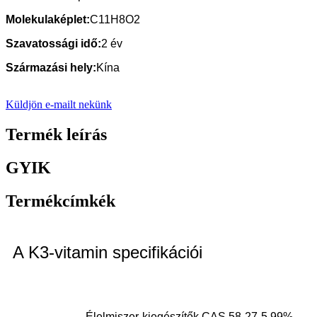
Molekulaképlet:
C11H8O2
Szavatossági idő:
2 év
Származási hely:
Kína
Küldjön e-mailt nekünk
Termék leírás
GYIK
Termékcímkék
A K3-vitamin specifikációi
Élelmiszer-kiegészítők CAS 58-27-5 99%