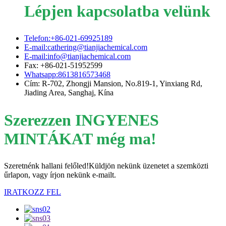
Lépjen kapcsolatba velünk
Telefon:+86-021-69925189
E-mail:cathering@tianjiachemical.com
E-mail:info@tianjiachemical.com
Fax: +86-021-51952599
Whatsapp:8613816573468
Cím: R-702, Zhongji Mansion, No.819-1, Yinxiang Rd,
Jiading Area, Sanghaj, Kína
Szerezzen INGYENES
MINTÁKAT még ma!
Szeretnénk hallani felőled!Küldjön nekünk üzenetet a szemközti
űrlapon, vagy írjon nekünk e-mailt.
IRATKOZZ FEL