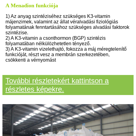
A Menadion funkciója
1) Az anyag szintéziséhez szükséges K3-vitamin
májenzimek, valamint az állat véralvadási fiziológiás
folyamatának fenntartásához szükséges alvadási faktorok
szintézise.
2) A K3-vitamin a csonthormon (BGP) szintézis
folyamatában nélkülözhetetlen tényező.
3) A K3-vitamin vizelethajtó, fokozza a máj méregtelenítő
funkcióját, részt vesz a membrán szerkezetében,
csökkenti a vérnyomást
További részletekért kattintson a
részletes képekre.