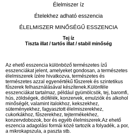
Élelmiszer íz
Ételekhez adható esszencia
ÉLELMISZER MINŐSÉGŰ ESSZENCIA
Tej íz
Tiszta illat / tartós illat / stabil minőség
Az ehető esszencia különböző természetes ízű
esszenciákat jelent, amelyeket gondosan, a természetes
élelmiszerek ízére hivatkozva, természetes és
természetes azzal egyenértékű fűszerek és szintetikus
fűszerek felhasználásával készítenek.Különféle
esszenciákat tartalmaz, például gyümölcsök, tej, baromfi,
hús, zöldségek, diófélék, konzervek, emulziók és alkohol
minőségét, valamint italokhoz, kekszekhez,
süteményekhez, fagyasztott élelmiszerekhez,
cukorkákhoz, fűszerekhez, tejtermékekhez,
konzervdobozok, bor és egyéb élelmiszerek.Az ehető
eszencia adagolási formái közé tartozik a folyadék, a por,
a mikrokapszula, a paszta stb.