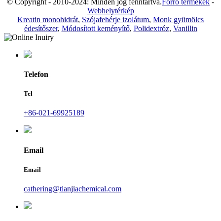
© Copyright - 2010-2024: Minden jog fenntartva.
Forró termékek
-
Webhelytérkép
Kreatin monohidrát
,
Szójafehérje izolátum
,
Monk gyümölcs
édesítőszer
,
Módosított keményítő
,
Polidextróz
,
Vanillin
Telefon
Tel
+86-021-69925189
Email
Email
cathering@tianjiachemical.com