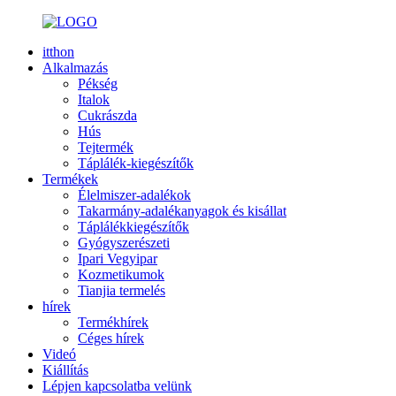
itthon
Alkalmazás
Pékség
Italok
Cukrászda
Hús
Tejtermék
Táplálék-kiegészítők
Termékek
Élelmiszer-adalékok
Takarmány-adalékanyagok és kisállat
Táplálékkiegészítők
Gyógyszerészeti
Ipari Vegyipar
Kozmetikumok
Tianjia termelés
hírek
Termékhírek
Céges hírek
Videó
Kiállítás
Lépjen kapcsolatba velünk