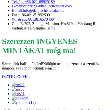
Telefon:+86-021-69925189
E-mail:cathering@tianjiachemical.com
E-mail:info@tianjiachemical.com
Fax: +86-021-51952599
Whatsapp:8613816573468
Cím: R-702, Zhongji Mansion, No.819-1, Yinxiang Rd,
Jiading Area, Sanghaj, Kína
Szerezzen INGYENES
MINTÁKAT még ma!
Szeretnénk hallani felőled!Küldjön nekünk üzenetet a szemközti
űrlapon, vagy írjon nekünk e-mailt.
IRATKOZZ FEL