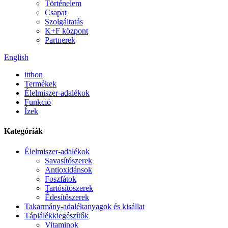
Történelem
Csapat
Szolgáltatás
K+F központ
Partnerek
English
itthon
Termékek
Élelmiszer-adalékok
Funkció
Ízek
Kategóriák
Élelmiszer-adalékok
Savasítószerek
Antioxidánsok
Foszfátok
Tartósítószerek
Édesítőszerek
Takarmány-adalékanyagok és kisállat
Táplálékkiegészítők
Vitaminok