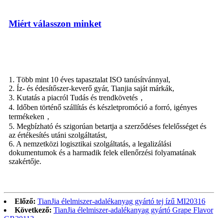
Miért válasszon minket
1. Több mint 10 éves tapasztalat ISO tanúsítvánnyal,
2. Íz- és édesítőszer-keverő gyár, Tianjia saját márkák,
3. Kutatás a piacról Tudás és trendkövetés，
4. Időben történő szállítás és készletpromóció a forró, igényes
termékeken，
5. Megbízható és szigorúan betartja a szerződéses felelősséget és
az értékesítés utáni szolgáltatást,
6. A nemzetközi logisztikai szolgáltatás, a legalizálási
dokumentumok és a harmadik felek ellenőrzési folyamatának
szakértője.
Előző:
TianJia élelmiszer-adalékanyag gyártó tej ízű MI20316
Következő:
TianJia élelmiszer-adalékanyag gyártó Grape Flavor