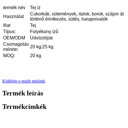
termék név
Tej íz
Cukorkák, sütemények, italok, borok, szájon át
Használat
történő érintkezés, sütés, harapnivalók
Illat
Tej
Típus:
Folyékony ízű
OEM/ODM
Üdvözöljük
Csomagolás
20 kg;25 kg
mérete:
MOQ:
20 kg
Küldjön e-mailt nekünk
Termék leírás
Termékcímkék