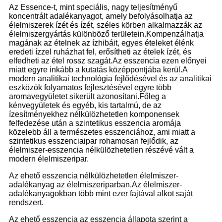
Az Essence-t, mint speciális, nagy teljesítményű
koncentrált adalékanyagot, amely befolyásolhatja az
élelmiszerek ízét és ízét, széles körben alkalmazzák az
élelmiszergyártás különböző területein.Kompenzálhatja
magának az ételnek az ízhibáit, egyes ételeket élénk
eredeti ízzel ruházhat fel, erősítheti az ételek ízét, és
elfedheti az étel rossz szagát.Az esszencia ezen előnyei
miatt egyre inkább a kutatás középpontjába kerül.A
modern analitikai technológia fejlődésével és az analitikai
eszközök folyamatos fejlesztésével egyre több
aromavegyületet sikerült azonosítani.Főleg a
kénvegyületek és egyéb, kis tartalmú, de az
ízesítményekhez nélkülözhetetlen komponensek
felfedezése után a szintetikus esszencia aromája
közelebb áll a természetes esszenciához, ami miatt a
szintetikus esszenciaipar rohamosan fejlődik, az
élelmiszer-esszencia nélkülözhetetlen részévé vált a
modern élelmiszeripar.
Az ehető esszencia nélkülözhetetlen élelmiszer-
adalékanyag az élelmiszeriparban.Az élelmiszer-
adalékanyagokban több mint ezer fajtával alkot saját
rendszert.
Az ehető esszencia az esszencia állapota szerint a