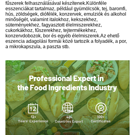
fűszerek felhasználásával készítenek.Különféle
esszenciákat tartalmaz, például gyümölcsök, tej, baromfi,
hús, zöldségek, diófélék, konzervek, emulziók és alkohol
minőségét, valamint italokhoz, kekszekhez,
süteményekhez, fagyasztott élelmiszerekhez,
cukorkákhoz, fűszerekhez, tejtermékekhez,
konzervdobozok, bor és egyéb élelmiszerek.Az ehető
eszencia adagolási formái közé tartozik a folyadék, a por,
a mikrokapszula, a paszta stb.