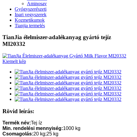
Aminosav
Gyógyszerészeti
Ipari vegyszerek
Kozmetikumok
Tianjia termelés
TianJia élelmiszer-adalékanyag gyártó tejíz
MI20332
Rövid leírás:
Termék név:
Tej íz
Min. rendelési mennyiség:
1000 kg
Csomagolás:
20 kg;25 kg