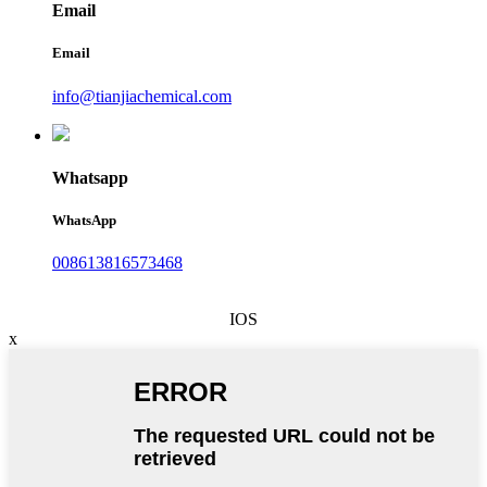
Email
Email
info@tianjiachemical.com
Whatsapp
WhatsApp
008613816573468
IOS
x