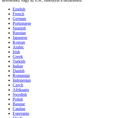
kereséshez vagy az ESC billentyűt a bezáráshoz
English
French
German
Portuguese
Spanish
Russian
Japanese
Korean
Arabic
Irish
Greek
Turkish
Italian
Danish
Romanian
Indonesian
Czech
Afrikaans
Swedish
Polish
Basque
Catalan
Esperanto