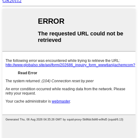
GR20112