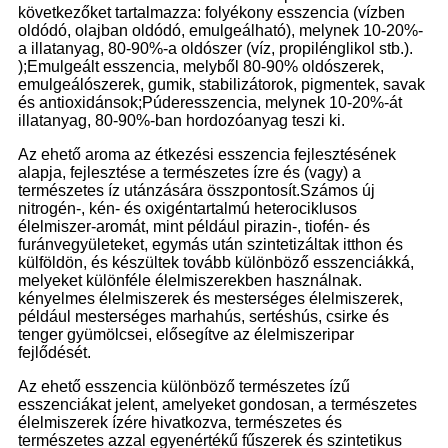
következőket tartalmazza: folyékony esszencia (vízben
oldódó, olajban oldódó, emulgeálható), melynek 10-20%-
a illatanyag, 80-90%-a oldószer (víz, propilénglikol stb.).
);Emulgeált esszencia, melyből 80-90% oldószerek,
emulgeálószerek, gumik, stabilizátorok, pigmentek, savak
és antioxidánsok;Púderesszencia, melynek 10-20%-át
illatanyag, 80-90%-ban hordozóanyag teszi ki.
Az ehető aroma az étkezési esszencia fejlesztésének
alapja, fejlesztése a természetes ízre és (vagy) a
természetes íz utánzására összpontosít.Számos új
nitrogén-, kén- és oxigéntartalmú heterociklusos
élelmiszer-aromát, mint például pirazin-, tiofén- és
furánvegyületeket, egymás után szintetizáltak itthon és
külföldön, és készültek tovább különböző esszenciákká,
melyeket különféle élelmiszerekben használnak.
kényelmes élelmiszerek és mesterséges élelmiszerek,
például mesterséges marhahús, sertéshús, csirke és
tenger gyümölcsei, elősegítve az élelmiszeripar
fejlődését.
Az ehető esszencia különböző természetes ízű
esszenciákat jelent, amelyeket gondosan, a természetes
élelmiszerek ízére hivatkozva, természetes és
természetes azzal egyenértékű fűszerek és szintetikus