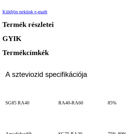
Küldjön nekünk e-mailt
Termék részletei
GYIK
Termékcímkék
A szteviozid specifikációja
SG85 RA40
RA40-RA60
85%
Anyafolyadék
SG75 RA20
75%-80%