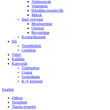
Aminosavak
Vitaminok
Háziállat-összetevők
Mások
Ipari vegyipar
Mosószeripar
Olajipar
Bevonóipar
Kozmetikumok
Hír
Termékhírek
Céghírek
Videó
Kiállítás
Kapcsolat
Történelem
Csapat
Szolgáltatás
K+F központ
English
Otthon
Termékek
Tianjia termelés