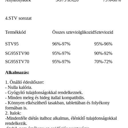
4.STV sorozat
Termékkód
Összes szteviolglikozid
Szteviozid
STV95
96%-97%
95%-96%
SG95STV90
95%-97%
90%-92%
SG95STV70
95%-97%
70%-72%
Alkalmazás:
1. Önálló édesítőszer:
- Nulla kalória.
- Gyógyító tulajdonságokkal rendelkeznek.
- Minden meleg és hideg itallal kompatibilis.
- Könnyen elkészíthető tasakban, tablettában és folyékony
formában is.
2. Italok:
-Mindenféle diétás italhoz alkalmas, élénkítő tulajdonságokkal
rendelkezik.