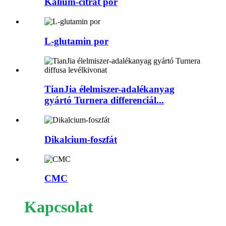
Kálium-citrát por
L-glutamin por
TianJia élelmiszer-adalékanyag
gyártó Turnera differenciál...
Dikalcium-foszfát
CMC
Kapcsolat