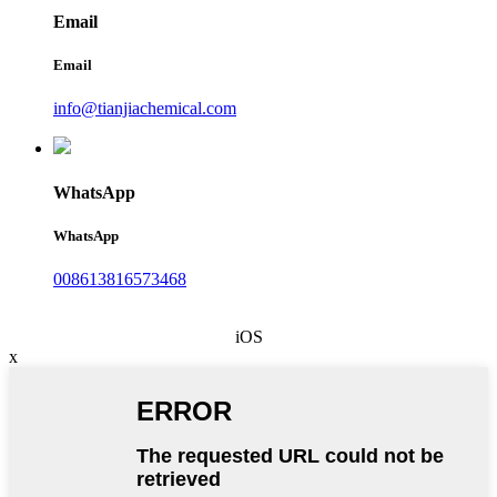
Email
Email
info@tianjiachemical.com
WhatsApp
WhatsApp
008613816573468
iOS
x