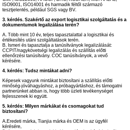
ISO9001, ISO14001 és harmadik féltől származó
tesztjelentés, például SGS vagy BV.
3. kérdés. Szakértő az export logisztikai szolgáltatás és a
dokumentumok legalizálása terén?
A. Több mint 10 év, teljes tapasztalattal a logisztikai és
értékesítés utáni szolgáltatások terén.
B. Ismeri és tapasztalja a tanúsítványok legalizálását:
CCPIT/nagykövetségi legalizálás és szállítás előtti
ellenőrzési tanúsítvány. COC tanúsítványok, a vevő
kérésére.
4. kérdés: Tudsz mintákat adni?
Képesek vagyunk mintákat biztosítani a szállítás előtti
minőség-jóváhagyáshoz, a próbagyártáshoz, és támogatni
partnerünket abban is, hogy több üzleti tevékenységet
fejlesszenek ki együtt.
5. kérdés: Milyen márkákat és csomagokat tud
biztosítani?
A.Eredeti márka, Tianjia márka és OEM is az ügyfél
kérésére,