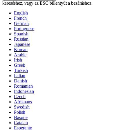
kereséshez, vagy az ESC billentyűt a bezáráshoz
English
French
German
Portuguese
Spanish
Russian
Japanese
Korean
Arabic
Irish
Greek
Turkish
Italian
Danish
Romanian
Indonesian
Czech
Afrikaans
Swedish
Polish
Basque
Catalan
Esperanto