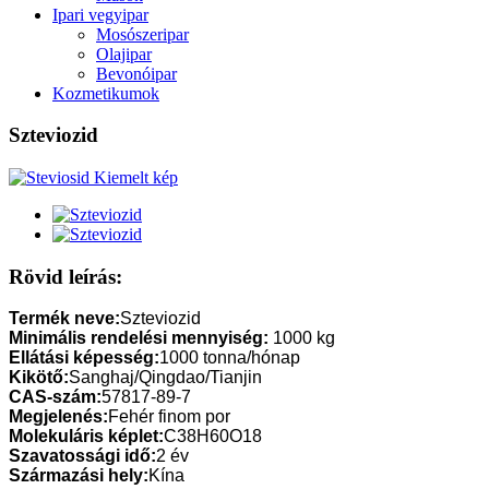
Ipari vegyipar
Mosószeripar
Olajipar
Bevonóipar
Kozmetikumok
Szteviozid
Rövid leírás:
Termék neve:
Szteviozid
Minimális rendelési mennyiség:
1000 kg
Ellátási képesség:
1000 tonna/hónap
Kikötő:
Sanghaj/Qingdao/Tianjin
CAS-szám:
57817-89-7
Megjelenés:
Fehér finom por
Molekuláris képlet:
C38H60O18
Szavatossági idő:
2 év
Származási hely:
Kína