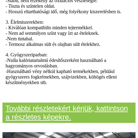
-Stabil, nem érzékeny az oxidációs veszteségre.
- Tiszta és színtelen oldat.
- Hosszú eltarthatósági idő, még folyékony kiszerelésben is.
3. Élelmiszerekben:
- Kiválóan kompatibilis minden tejtermékkel.
- Nem ad semmilyen színt vagy ízt az ételeknek.
-Nem tintahal.
- Termosz alkalmas sült és olajban sült ételekhez.
4. Gyógyszeriparban:
-Nulla kalóriatartalmú édesítőszerként használható a
hagyományos orvoslásban.
-Használható vény nélkül kapható termékekben, például
gyógyszeres fogkrémekben, szájvizekben, köhögés elleni
készítményekben stb.
További részletekért kérjük, kattintson
a részletes képekre.