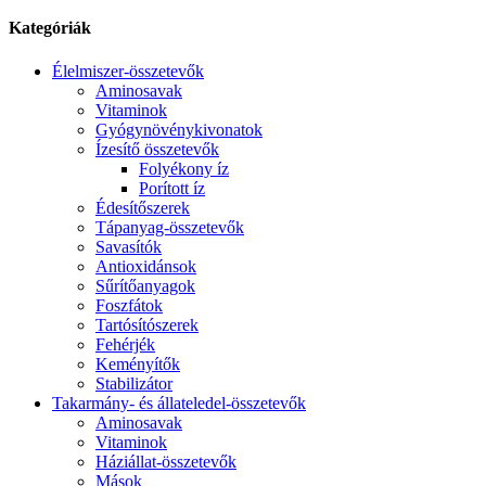
Kategóriák
Élelmiszer-összetevők
Aminosavak
Vitaminok
Gyógynövénykivonatok
Ízesítő összetevők
Folyékony íz
Porított íz
Édesítőszerek
Tápanyag-összetevők
Savasítók
Antioxidánsok
Sűrítőanyagok
Foszfátok
Tartósítószerek
Fehérjék
Keményítők
Stabilizátor
Takarmány- és állateledel-összetevők
Aminosavak
Vitaminok
Háziállat-összetevők
Mások