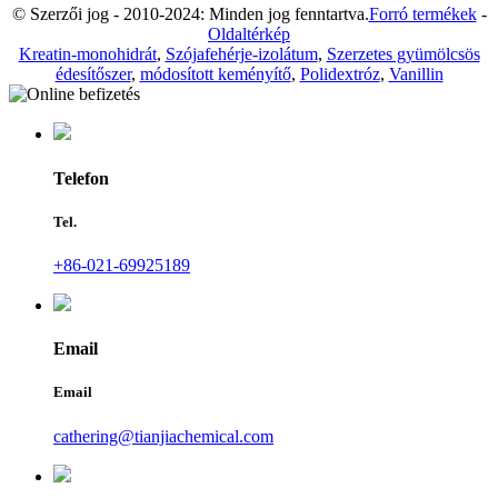
© Szerzői jog - 2010-2024: Minden jog fenntartva.
Forró termékek
-
Oldaltérkép
Kreatin-monohidrát
,
Szójafehérje-izolátum
,
Szerzetes gyümölcsös
édesítőszer
,
módosított keményítő
,
Polidextróz
,
Vanillin
Telefon
Tel.
+86-021-69925189
Email
Email
cathering@tianjiachemical.com