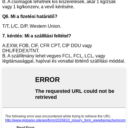
B. A csomagok lehetnek kis kiszerelések, akár 1 kg/zsák
vagy 1 kg/konzerv, a vevő kérésére.
Q6. Mi a fizetési határidő?
T/T, L/C, D/P, Western Union.
7. kérdés: Mi a szállítási feltétel?
A.EXW, FOB, CIF, CFR CPT, CIP DDU vagy
DHL/FEDEX/TNT.
B. A szállítmány lehet vegyes FCL, FCL, LCL, vagy
légitársasággal, hajóval és vonattal történő szállítási móddal.