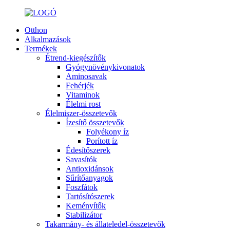
Otthon
Alkalmazások
Termékek
Étrend-kiegészítők
Gyógynövénykivonatok
Aminosavak
Fehérjék
Vitaminok
Élelmi rost
Élelmiszer-összetevők
Ízesítő összetevők
Folyékony íz
Porított íz
Édesítőszerek
Savasítók
Antioxidánsok
Sűrítőanyagok
Foszfátok
Tartósítószerek
Keményítők
Stabilizátor
Takarmány- és állateledel-összetevők