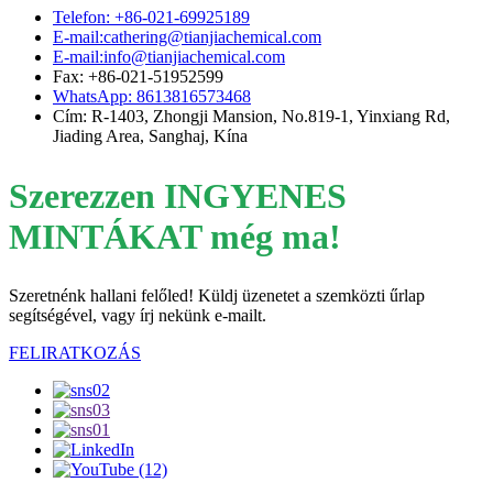
Telefon: +86-021-69925189
E-mail:cathering@tianjiachemical.com
E-mail:info@tianjiachemical.com
Fax: +86-021-51952599
WhatsApp: 8613816573468
Cím: R-1403, Zhongji Mansion, No.819-1, Yinxiang Rd,
Jiading Area, Sanghaj, Kína
Szerezzen INGYENES
MINTÁKAT még ma!
Szeretnénk hallani felőled! Küldj üzenetet a szemközti űrlap
segítségével, vagy írj nekünk e-mailt.
FELIRATKOZÁS