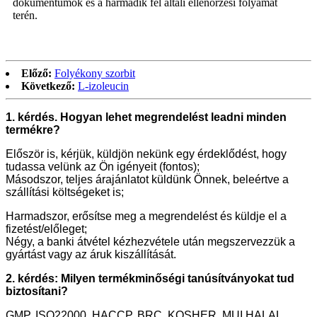
dokumentumok és a harmadik fél általi ellenőrzési folyamat
terén.
Előző:
Folyékony szorbit
Következő:
L-izoleucin
1. kérdés. Hogyan lehet megrendelést leadni minden
termékre?
Először is, kérjük, küldjön nekünk egy érdeklődést, hogy
tudassa velünk az Ön igényeit (fontos);
Másodszor, teljes árajánlatot küldünk Önnek, beleértve a
szállítási költségeket is;
Harmadszor, erősítse meg a megrendelést és küldje el a
fizetést/előleget;
Négy, a banki átvétel kézhezvétele után megszervezzük a
gyártást vagy az áruk kiszállítását.
2. kérdés: Milyen termékminőségi tanúsítványokat tud
biztosítani?
GMP, ISO22000, HACCP, BRC, KOSHER, MUI HALAL,