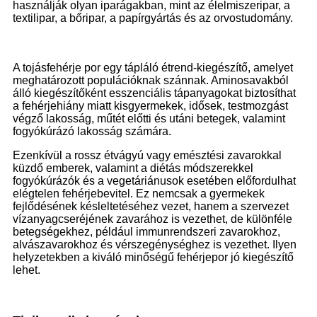
használják olyan iparágakban, mint az élelmiszeripar, a
textilipar, a bőripar, a papírgyártás és az orvostudomány.
A tojásfehérje por egy tápláló étrend-kiegészítő, amelyet
meghatározott populációknak szánnak. Aminosavakból
álló kiegészítőként esszenciális tápanyagokat biztosíthat
a fehérjehiány miatt kisgyermekek, idősek, testmozgást
végző lakosság, műtét előtti és utáni betegek, valamint
fogyókúrázó lakosság számára.
Ezenkívül a rossz étvágyú vagy emésztési zavarokkal
küzdő emberek, valamint a diétás módszerekkel
fogyókúrázók és a vegetáriánusok esetében előfordulhat
elégtelen fehérjebevitel. Ez nemcsak a gyermekek
fejlődésének késleltetéséhez vezet, hanem a szervezet
vízanyagcseréjének zavarához is vezethet, de különféle
betegségekhez, például immunrendszeri zavarokhoz,
alvászavarokhoz és vérszegénységhez is vezethet. Ilyen
helyzetekben a kiváló minőségű fehérjepor jó kiegészítő
lehet.