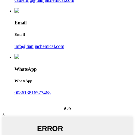
cathering@tianjiachemical.com
Email
Email
info@tianjiachemical.com
WhatsApp
WhatsApp
008613816573468
iOS
x