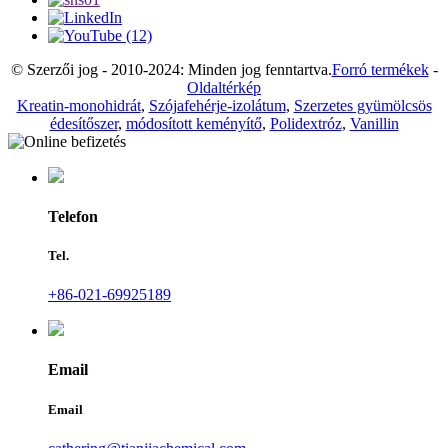
© Szerzői jog - 2010-2024: Minden jog fenntartva.
Forró termékek
-
Oldaltérkép
Kreatin-monohidrát
,
Szójafehérje-izolátum
,
Szerzetes gyümölcsös
édesítőszer
,
módosított keményítő
,
Polidextróz
,
Vanillin
Telefon
Tel.
+86-021-69925189
Email
Email