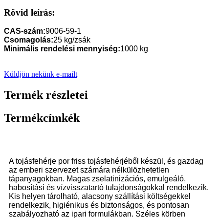
Rövid leírás:
CAS-szám:
9006-59-1
Csomagolás:
25 kg/zsák
Minimális rendelési mennyiség:
1000 kg
Küldjön nekünk e-mailt
Termék részletei
Termékcímkék
A tojásfehérje por friss tojásfehérjéből készül, és gazdag
az emberi szervezet számára nélkülözhetetlen
tápanyagokban. Magas zselatinizációs, emulgeáló,
habosítási és vízvisszatartó tulajdonságokkal rendelkezik.
Kis helyen tárolható, alacsony szállítási költségekkel
rendelkezik, higiénikus és biztonságos, és pontosan
szabályozható az ipari formulákban. Széles körben