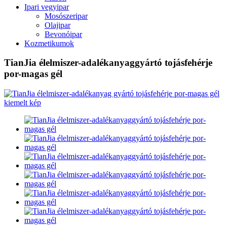
Ipari vegyipar
Mosószeripar
Olajipar
Bevonóipar
Kozmetikumok
TianJia élelmiszer-adalékanyaggyártó tojásfehérje
por-magas gél