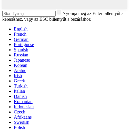
Nyomja meg az Enter billentyűt a
kereséshez, vagy az ESC billentyűt a bezáráshoz
English
French
German
Portuguese
Spanish
Russian
Japanese
Korean
Arabic
Irish
Greek
Turkish
Italian
Danish
Romanian
Indonesian
Czech
Afrikaans
Swedish
Polish