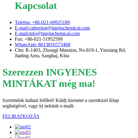
Kapcsolat
Telefon: +86-021-69925189
E-mail:cathering@tianjiachemical.com
E-mail:info@tianjiachemical.com
Fax: +86-021-51952599
WhatsApp: 8613816573468
Cím: R-1403, Zhongji Mansion, No.819-1, Yinxiang Rd,
Jiading Area, Sanghaj, Kína
Szerezzen INGYENES
MINTÁKAT még ma!
Szeretnénk hallani felőled! Küldj üzenetet a szemközti űrlap
segítségével, vagy írj nekünk e-mailt.
FELIRATKOZÁS