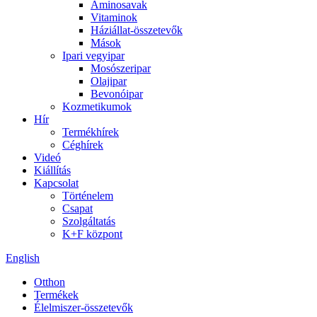
Aminosavak
Vitaminok
Háziállat-összetevők
Mások
Ipari vegyipar
Mosószeripar
Olajipar
Bevonóipar
Kozmetikumok
Hír
Termékhírek
Céghírek
Videó
Kiállítás
Kapcsolat
Történelem
Csapat
Szolgáltatás
K+F központ
English
Otthon
Termékek
Élelmiszer-összetevők