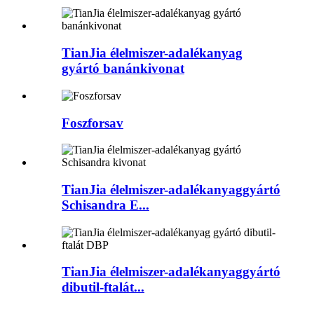
TianJia élelmiszer-adalékanyag
gyártó banánkivonat
Foszforsav
TianJia élelmiszer-adalékanyaggyártó
Schisandra E...
TianJia élelmiszer-adalékanyaggyártó
dibutil-ftalát...