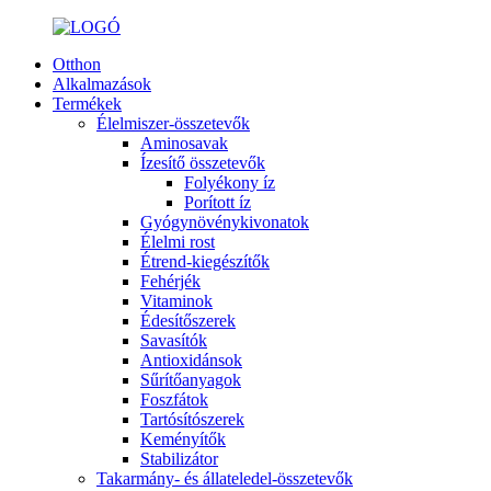
Otthon
Alkalmazások
Termékek
Élelmiszer-összetevők
Aminosavak
Ízesítő összetevők
Folyékony íz
Porított íz
Gyógynövénykivonatok
Élelmi rost
Étrend-kiegészítők
Fehérjék
Vitaminok
Édesítőszerek
Savasítók
Antioxidánsok
Sűrítőanyagok
Foszfátok
Tartósítószerek
Keményítők
Stabilizátor
Takarmány- és állateledel-összetevők