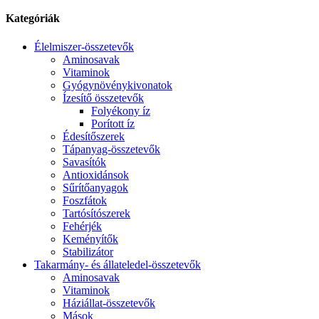
Kategóriák
Élelmiszer-összetevők
Aminosavak
Vitaminok
Gyógynövénykivonatok
Ízesítő összetevők
Folyékony íz
Porított íz
Édesítőszerek
Tápanyag-összetevők
Savasítók
Antioxidánsok
Sűrítőanyagok
Foszfátok
Tartósítószerek
Fehérjék
Keményítők
Stabilizátor
Takarmány- és állateledel-összetevők
Aminosavak
Vitaminok
Háziállat-összetevők
Mások